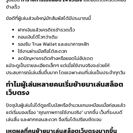
ข้างเร็ว
ข้อดีที่ผู้เล่นส่วนใหญ่มักสัมผัสได้มีประมาณนี้
ฝากเงินแล้วเครดิตเข้ารวดเร็ว
ถอนเงินได้ไวกว่าเดิม
รองรับ True Wallet และธนาคารหลัก
ใช้งานผ่านมือถือได้สะดวก
ลดปัญหาเครดิตค้างหรือยอดไม่อัปเดต
แม้จะดูเป็นรายละเอียดเล็กๆ แต่เมื่อใช้งานจริงจะช่วยให้
ประสบการณ์เล่นลื่นขึ้นมาก โดยเฉพาะคนที่เล่นเป็นประจำทุกวัน
ทำไมผู้เล่นหลายคนเริ่มย้ายมาเล่นสล็อต
เว็บตรง
ปัจจุบันผู้เล่นไม่ได้ดูแค่โบนัสหรือจำนวนเกมเหมือนเมื่อก่อนแล้ว
แต่เริ่มมองเรื่อง “คุณภาพการใช้งานจริง” มากขึ้น เว็บที่ระบบดี
เล่นลื่น และฝากถอนสะดวก จึงเริ่มได้เปรียบชัดเจน
เหตุผลที่คนย้ายมาเล่นสล็อตเว็บตรงมากขึ้น