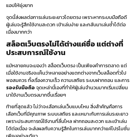
แอปให้ยุ่งยาก
จุดนี้ส่งผลต่อการเล่นระยะยาวโดยตรง เพราะหากระบบมือถือดี
ผู้เล่นจะรู้สึกใช้งานสะดวก เข้าเล่นง่าย และกลับมาเล่นซ้ำได้ต่อ
เนื่องมากกว่า
สล็อตเว็บตรงไม่ได้ต่างแค่ชื่อ แต่ต่างที่
ประสบการณ์ใช้งาน
แม้หลายคนจะมองว่า สล็อตเว็บตรง เป็นเพียงคำการตลาด แต่
เมื่อใช้งานจริงจะเห็นว่าหลายอย่างแตกต่างจากเว็บสล็อตทั่วไป
พอสมควร ทั้งเรื่องความเร็ว ความเสถียร ระบบฝากถอน และการ
รองรับมือถือ
จุดเหล่านี้เองที่ทำให้ผู้เล่นจำนวนมากเริ่มเปลี่ยน
มาใช้งานเว็บตรงมากขึ้นเรื่อยๆ
ท้ายที่สุดแล้ว ไม่ว่าจะเลือกเล่นเว็บแบบไหน สิ่งสำคัญคือการ
เลือกเว็บที่มีคุณภาพ ระบบเสถียร และเหมาะกับการเล่นระยะยาว
เพราะประสบการณ์ใช้งานที่ลื่นไหล ฝากถอนสะดวก และเข้าเล่น
ได้ต่อเนื่อง จะส่งผลกับความรู้สึกในการเล่นมากกว่าแค่โปรโมชั่น
เพียงอย่างเดียว